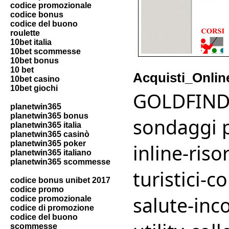
codice promozionale
codice bonus
codice del buono
roulette
10bet italia
10bet scommesse
10bet bonus
10 bet
Acquisti_Onlin
10bet casino
10bet giochi
GOLDFIND24
planetwin365
planetwin365 bonus
sondaggi p
planetwin365 italia
planetwin365 casinò
planetwin365 poker
inline-riso
planetwin365 italiano
planetwin365 scommesse
turistici-c
codice bonus unibet 2017
codice promo
salute-inc
codice promozionale
codice di promozione
codice del buono
scommesse