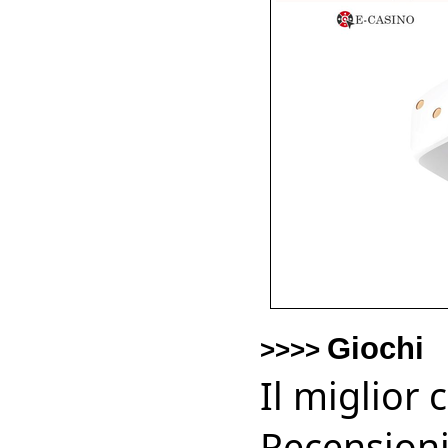
Giochi
>>>>
Il miglior 
Recensioni