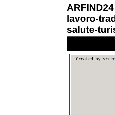
ARFIND24 
lavoro-tra
salute-tur