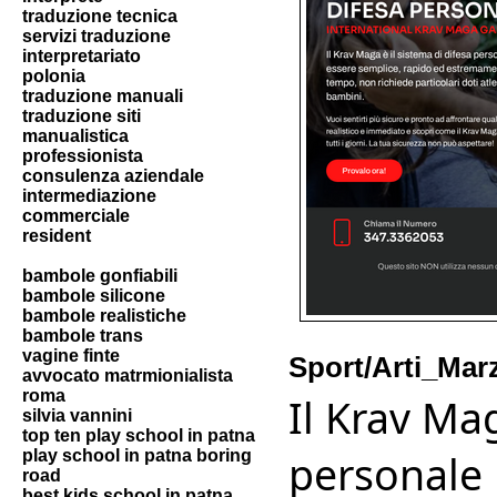
traduzione tecnica
servizi traduzione
interpretariato
polonia
traduzione manuali
traduzione siti
manualistica
professionista
consulenza aziendale
intermediazione
commerciale
resident
bambole gonfiabili
bambole silicone
bambole realistiche
bambole trans
vagine finte
Sport/Arti_Marz
avvocato matrmionialista
roma
Il Krav Mag
silvia vannini
top ten play school in patna
play school in patna boring
personale 
road
best kids school in patna