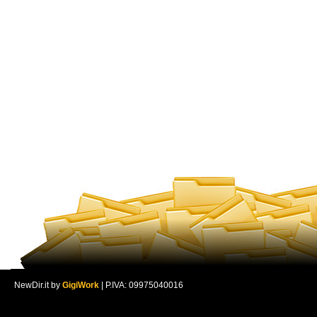
NewDir.it by
GigiWork
| P.IVA: 09975040016