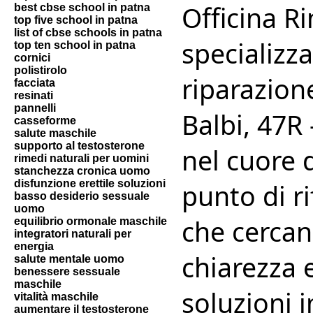
Officina R
best cbse school in patna
top five school in patna
list of cbse schools in patna
specializza
top ten school in patna
cornici
polistirolo
riparazion
facciata
resinati
pannelli
Balbi, 47R
casseforme
salute maschile
supporto al testosterone
nel cuore 
rimedi naturali per uomini
stanchezza cronica uomo
disfunzione erettile soluzioni
punto di r
basso desiderio sessuale
uomo
che cercan
equilibrio ormonale maschile
integratori naturali per
energia
chiarezza e
salute mentale uomo
benessere sessuale
maschile
soluzioni i
vitalità maschile
aumentare il testosterone