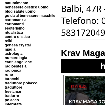
naturalmente
Balbi, 47R
benessere olistico uomo
blog salute uomo
guida al benessere maschile
Telefono: 
cartomanzia
cartomanti
esoterismo
58317204
ritualistica
centro olistico
reiki
genesa crystal
magia
Krav Maga
astrologia
numerologia
carte angeliche
radioestesia
radionica
rune
tarocchi
traduttore polacco
traduttore
freelance
tradurre
polacco
interprete