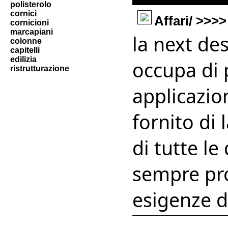
polisterolo
cornici
Affari/ >>>
cornicioni
marcapiani
la next de
colonne
capitelli
edilizia
occupa di p
ristrutturazione
applicazio
fornito di 
di tutte le
sempre pro
esigenze de