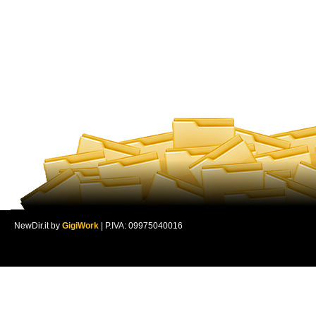
NewDir.it by
GigiWork
| P.IVA: 09975040016