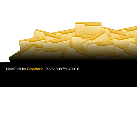
NewDir.it by
GigiWork
| P.IVA: 09975040016