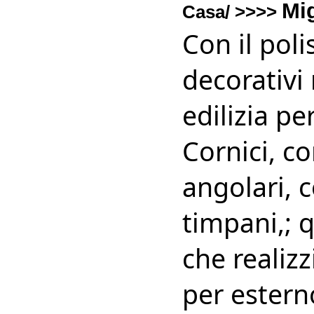
Mi
Casa/ >>>>
Con il pol
decorativi 
edilizia pe
Cornici, c
angolari, c
timpani,; q
che realizz
per esterno