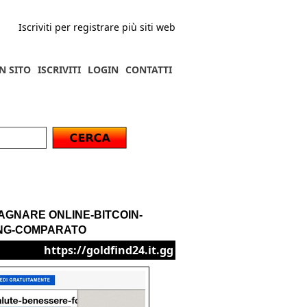
Iscriviti per registrare più siti web
N SITO
ISCRIVITI
LOGIN
CONTATTI
AGNARE ONLINE-BITCOIN-
ING-COMPARATO
https://goldfind24.it.gg