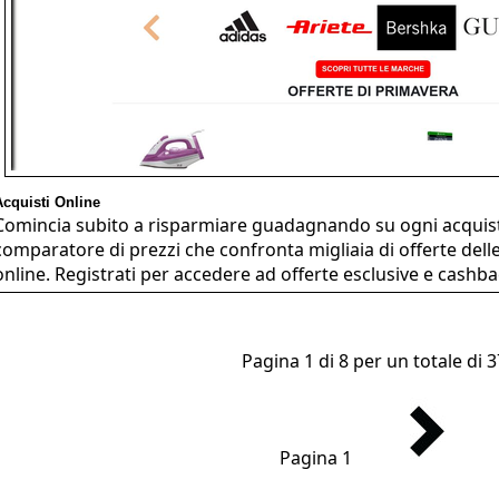
Acquisti Online
Comincia subito a risparmiare guadagnando su ogni acquist
comparatore di prezzi che confronta migliaia di offerte del
online. Registrati per accedere ad offerte esclusive e cashba
Pagina 1 di 8 per un totale di 37
Pagina 1