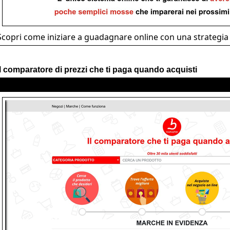
Scopri come iniziare a guadagnare online con una strategia 
Il comparatore di prezzi che ti paga quando acquisti