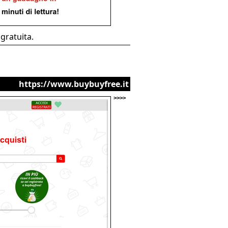
gratuita.
https://www.buybuyfree.it
>>>>