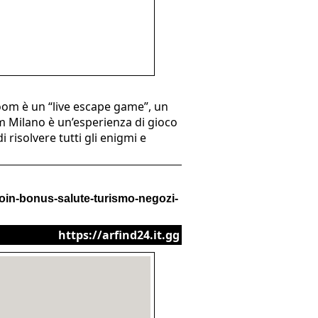
m è un “live escape game”, un
m Milano è un’esperienza di gioco
i risolvere tutti gli enigmi e
coin-bonus-salute-turismo-negozi-
https://arfind24.it.gg