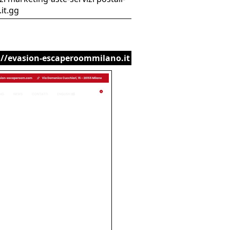
.it.gg
://evasion-escaperoommilano.it