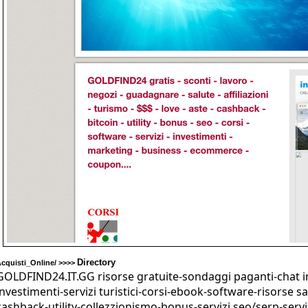
Directory
cquisti_Online/ >>>>
GOLDFIND24.IT.GG risorse gratuite-sondaggi paganti-chat inc
investimenti-servizi turistici-corsi-ebook-software-risorse sa
cashback-utility-collezzionismo-bonus-servizi seo/serp-serviz