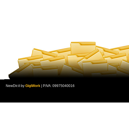
NewDir.it by
GigiWork
| P.IVA: 09975040016