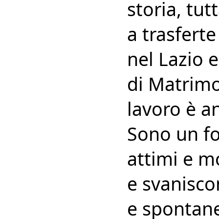
storia, tu
a trasfert
nel Lazio e
di Matrimo
lavoro è a
Sono un fo
attimi e m
e svanisco
e spontane