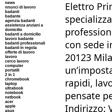
Elettro Pr
news
nnunci di lavoro
badanti
specializzat
badante
agenzia badanti
assistenza anziani a
professiona
domicilio
badanti a domicilio
lavoro badante
con sede i
badanti professionali
badanti in regola
offerte di lavoro
20123 Mila
lavoro
cerco lavoro
computer
un’imposta
portatili
2 in 1
rapidi, lav
chromebook
laptop
ultrabook
pensate pe
notebook
netbook
acer
Indirizzo:
apple
asus