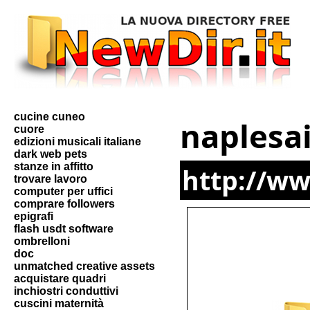
cucine cuneo
naplesa
cuore
edizioni musicali italiane
dark web pets
stanze in affitto
http://ww
trovare lavoro
computer per uffici
comprare followers
epigrafi
flash usdt software
ombrelloni
doc
unmatched creative assets
acquistare quadri
inchiostri conduttivi
cuscini maternità