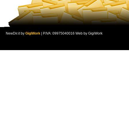
NewDir.it by
GigiWork
| P.IVA: 09975040016 Web by GigiWork