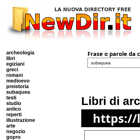
archeologia
Frase o parole da 
libri
egiziani
greci
romani
medioevo
preistoria
subaquea
Libri di a
testi
studio
antico
https://
reperti
illustrazione
arte
negozio
gopro