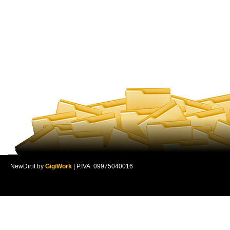
NewDir.it by
GigiWork
| P.IVA: 09975040016