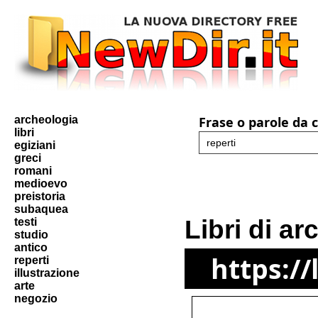
archeologia
Frase o parole da 
libri
egiziani
greci
romani
medioevo
preistoria
subaquea
Libri di a
testi
studio
antico
https://
reperti
illustrazione
arte
negozio