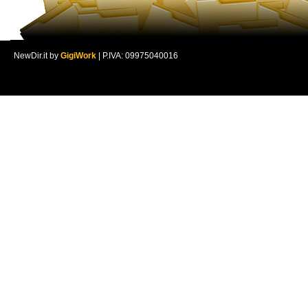
NewDir.it by
GigiWork
| P.IVA: 09975040016