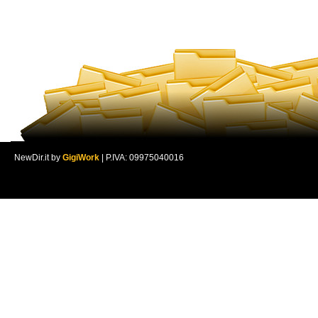
NewDir.it by
GigiWork
| P.IVA: 09975040016