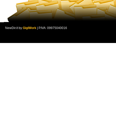
NewDir.it by
GigiWork
| P.IVA: 09975040016