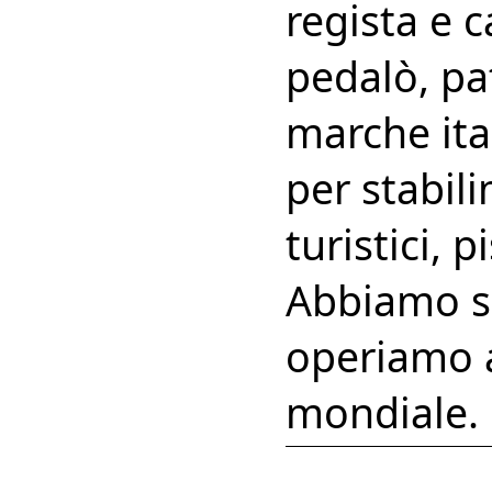
regista e 
pedalò, pat
marche ita
per stabili
turistici, p
Abbiamo se
operiamo a
mondiale.