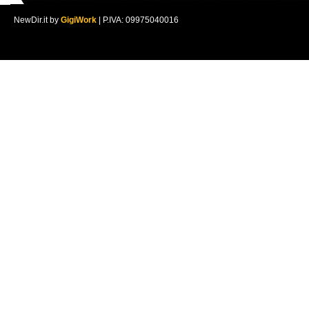
NewDir.it by
GigiWork
| P.IVA: 09975040016