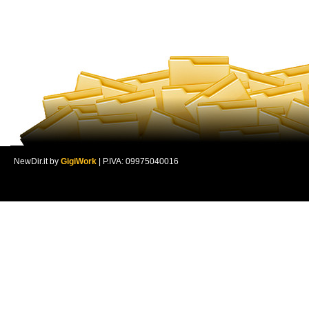
NewDir.it by
GigiWork
| P.IVA: 09975040016