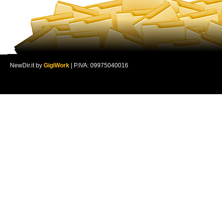
NewDir.it by
GigiWork
| P.IVA: 09975040016