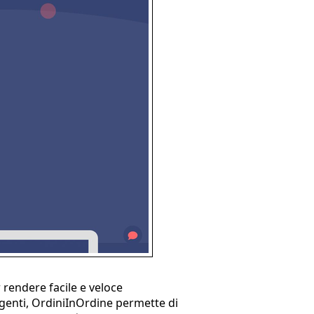
r rendere facile e veloce
i agenti, OrdiniInOrdine permette di