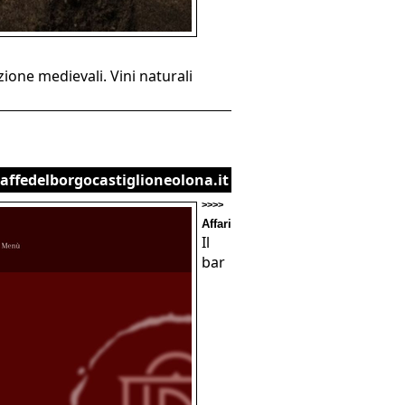
ione medievali. Vini naturali
caffedelborgocastiglioneolona.it
>>>>
Affari
Il
bar