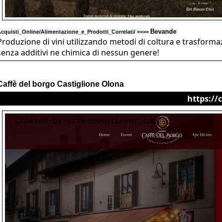
Bevande
cquisti_Online/Alimentazione_e_Prodotti_Correlati/ >>>>
Produzione di vini utilizzando metodi di coltura e trasformaz
senza additivi ne chimica di nessun genere!
Caffè del borgo Castiglione Olona
https://