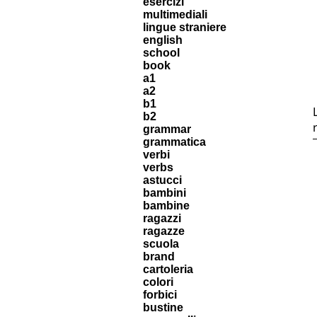
esercizi
multimediali
lingue straniere
english
school
book
a1
a2
b1
b2
grammar
grammatica
verbi
verbs
astucci
bambini
bambine
ragazzi
ragazze
scuola
brand
cartoleria
colori
forbici
bustine