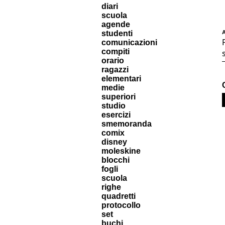
diari
scuola
agende
studenti
A
comunicazioni
compiti
orario
ragazzi
elementari
medie
superiori
studio
esercizi
smemoranda
comix
disney
moleskine
blocchi
fogli
scuola
righe
quadretti
protocollo
set
buchi