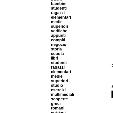
bambini
studenti
ragazzi
elementari
medie
superiori
verifiche
appunti
compiti
negozio
storia
scuola
libri
studenti
ragazzi
elementari
medie
superiori
studio
esercizi
multimediali
scoperte
greci
romani
egiziani