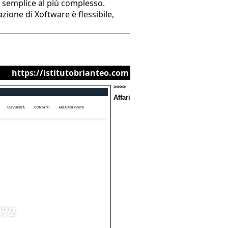
ù semplice al più complesso.
zione di Xoftware è flessibile,
https://istitutobrianteo.com
>>>>
Affari