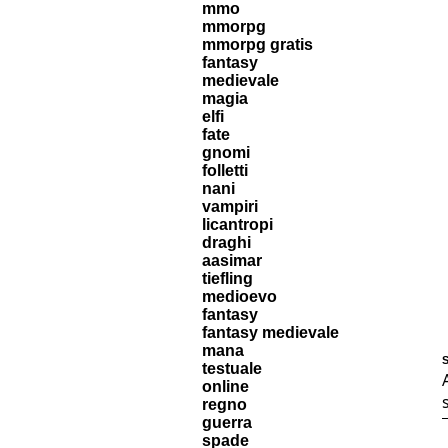
mmo
mmorpg
mmorpg gratis
fantasy
medievale
magia
elfi
fate
gnomi
folletti
nani
vampiri
licantropi
draghi
aasimar
tiefling
medioevo
fantasy
fantasy medievale
mana
S
testuale
online
regno
guerra
spade