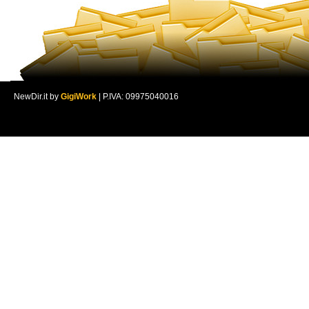
NewDir.it by
GigiWork
| P.IVA: 09975040016