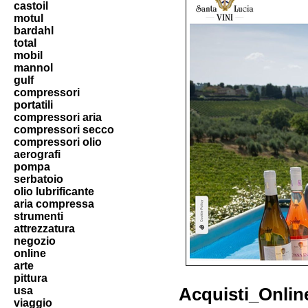
castoil
motul
bardahl
total
mobil
mannol
gulf
compressori
portatili
compressori aria
compressori secco
compressori olio
aerografi
pompa
serbatoio
olio lubrificante
aria compressa
strumenti
attrezzatura
negozio
online
arte
pittura
usa
Acquisti_Onlin
viaggio