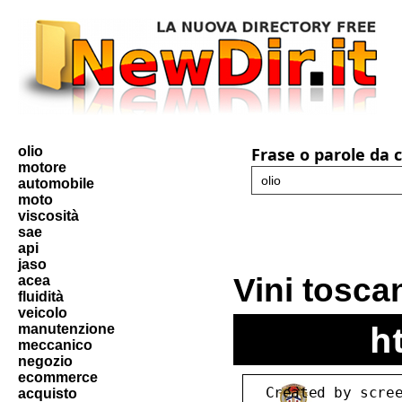
olio
Frase o parole da 
motore
automobile
moto
viscosità
sae
api
jaso
Vini toscan
acea
fluidità
veicolo
h
manutenzione
meccanico
negozio
ecommerce
acquisto