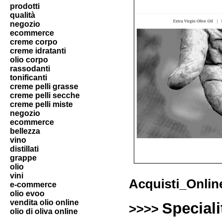
prodotti
qualità
negozio
ecommerce
creme corpo
creme idratanti
olio corpo
rassodanti
tonificanti
creme pelli grasse
creme pelli secche
creme pelli miste
negozio
ecommerce
bellezza
vino
distillati
grappe
olio
vini
Acquisti_Onlin
e-commerce
olio evoo
vendita olio online
Speciali
>>>>
olio di oliva online