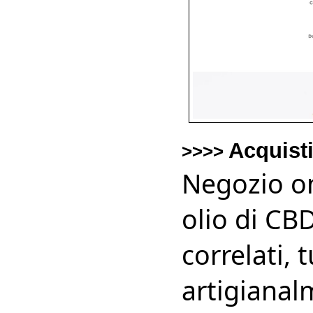
Acquist
>>>>
Negozio onl
olio di CB
correlati, 
artigianal