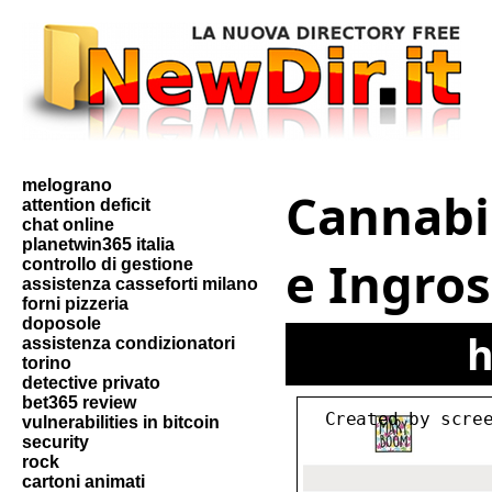
melograno
Cannabis
attention deficit
chat online
planetwin365 italia
e Ingro
controllo di gestione
assistenza casseforti milano
forni pizzeria
doposole
h
assistenza condizionatori
torino
detective privato
bet365 review
vulnerabilities in bitcoin
security
rock
cartoni animati