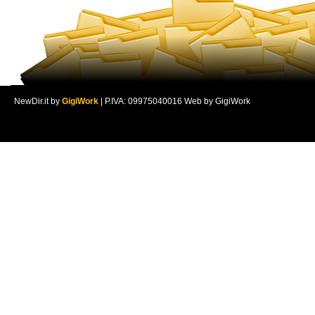
NewDir.it by
GigiWork
| P.IVA: 09975040016 Web by GigiWork