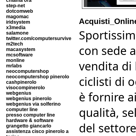
chiama ora
step-net
dotcomweb
magomac
Acquisti_Onlin
iridsystem
x3media
Sportissi
salamone
twitter.com/computersurvive
m2tech
con sede a
macasystem
mcsoftware
monline
vendita di 
mrlabs
neocomputershop
ciclisti di
neocomputershop pinerolo
cashpinerolo
visocompinerolo
è fornire a
webgenius
webgenius pinerolo
webgenius via solferino
qualità, se
computer line
presso computer line
hardware & software
del settor
grangetto giancarlo
assistenza cisco pinerolo a