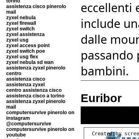
torino
eccellenti 
assistenza cisco pinerolo
mail
zyxel nebula
include un
zyxel firewall
zyxel switch
dalle mount
zyxel assistenza
zyxel usg
zyxel access point
passando pe
zyxel switch poe
zyxel usg flex
zyxel nebula sd wan
bambini.
assistenza zyxel pinerolo
centro
assistenza cisco
assistenza zyxel
centro assistenza cisco
Euribor
assistenza cisco a torino
assistenza zyxel pinerolo
mail
computersurvive pinerolo on
instagram
@computersurvive
computersurvive pinerolo on
youtube