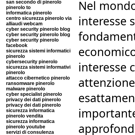
Nel mondo d
san secondo di pinerolo
pinerolo to
informatica pinerolo
interesse 
centro sicurezza pinerolo via
alliaudi webcam
cyber security pinerolo blog
fondament
cyber security pinerolo blog
cyber security pinerolo
facebook
economico.
sicurezza sistemi informatici
pinerolo
cybersecurity pinerolo
interesse 
sicurezza sistemi informativi
pinerolo
attenzione
attacco cibernetico pinerolo
ransomware pinerolo
malware pinerolo
esattament
cyber specialist pinerolo
privacy dei dati pinerolo
privacy dei dati pinerolo
importante
sicurezza informatica
pinerolo vendita
sicurezza informatica
approfondi
pinerolo youtube
servizi di consulenza