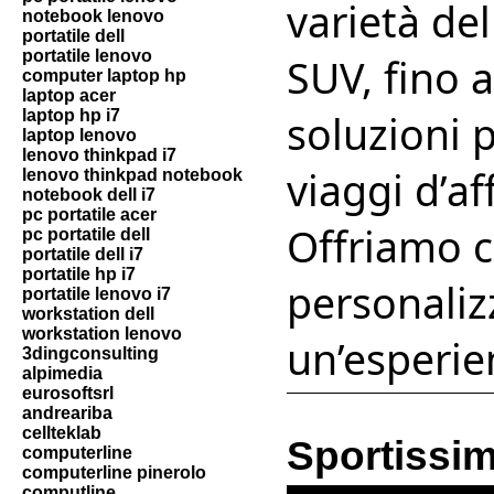
varietà dell
notebook lenovo
portatile dell
portatile lenovo
SUV, fino 
computer laptop hp
laptop acer
laptop hp i7
soluzioni p
laptop lenovo
lenovo thinkpad i7
viaggi d’af
lenovo thinkpad notebook
notebook dell i7
pc portatile acer
Offriamo co
pc portatile dell
portatile dell i7
portatile hp i7
personaliz
portatile lenovo i7
workstation dell
workstation lenovo
un’esperie
3dingconsulting
alpimedia
eurosoftsrl
andreariba
cellteklab
Sportissi
computerline
computerline pinerolo
computline