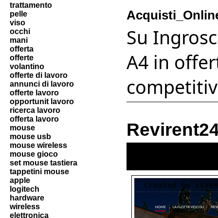
trattamento
Acquisti_Onlin
pelle
viso
Su Ingrosca
occhi
mani
offerta
A4 in offe
offerte
volantino
offerte di lavoro
competitiv
annunci di lavoro
offerte lavoro
opportunit lavoro
ricerca lavoro
offerta lavoro
Revirent2
mouse
mouse usb
mouse wireless
mouse gioco
set mouse tastiera
tappetini mouse
apple
logitech
hardware
wireless
elettronica