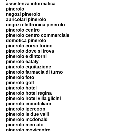
assistenza informatica
pinerolo
negozi pinerolo
auricolari pinerolo
negozi elettronica pinerolo
pinerolo centro
pinerolo centro commerciale
domotica pinerolo
pinerolo corso torino
pinerolo dove si trova
pinerolo e dintorni
pinerolo eataly
pinerolo equitazione
pinerolo farmacia di turno
pinerolo foto
pinerolo golf
pinerolo hotel
pinerolo hotel regina
pinerolo hotel villa glicini
pinerolo immobiliare
pinerolo ipercoop
pinerolo le due valli
pinerolo mcdonald
pinerolo mercato
pinerolo movicentro