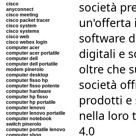
società pre
cisco
anyconnect
cisco meeting
un'offerta 
cisco packet tracer
cisco system
cisco systems
software d
cisco web
cisco webex login
computer acer
digitali e 
computer acer portatile
computer dell
computer dell portatile
oltre che s
modem pinerolo
computer desktop
società of
computer fisso hp
computer fisso potente
computer hardware
prodotti e 
computer hp fisso
computer hp portatile
computer lenovo
nella loro 
computer lenovo portatile
computer notebook
switch pinerolo
4.0
computer portatile lenovo
computer shop