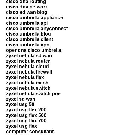
cisco dna routing
cisco dna network
cisco sd wan blog
cisco umbrella appliance
cisco umbrella api
cisco umbrella anyconnect
cisco umbrella blog
cisco umbrella client
cisco umbrella vpn
opendns cisco umbrella
zyxel nebula sd wan
zyxel nebula router
zyxel nebula cloud
zyxel nebula firewall
zyxel nebula flex
zyxel nebula mesh
zyxel nebula switch
zyxel nebula switch poe
zyxel sd wan
zyxel usg 50
zyxel usg flex 200
zyxel usg flex 500
zyxel usg flex 700
zyxel usg flex
computer consultant