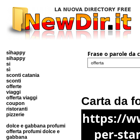
sìhappy
Frase o parole da 
sihappy
si
sì
sconti catania
sconti
offerte
viaggi
Carta da f
offerta viaggi
coupon
ristoranti
https://w
pizzerie
dolce e gabbana profumi
per-sta
offerta profumi dolce e
gabbana