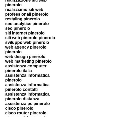
realizzazione siti web
pinerolo
realizziamo siti web
professionali pinerolo
restyling pinerolo
seo analytics pinerolo
seo pinerolo
siti internet pinerolo
siti web pinerolo pinerolo
sviluppo web pinerolo
web agency pinerolo
pinerolo
web design pinerolo
web marketing pinerolo
assistenza computer
pinerolo italia
assistenza informatica
pinerolo
assistenza informatica
pinerolo contatti
assistenza informatica
pinerolo distanza
assistenza pc pinerolo
cisco pinerolo
cisco router pinerolo