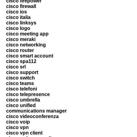
cisco firepower
cisco firewall
cisco ios
cisco italia
cisco linksys
cisco logo
cisco meeting app
cisco meraki
cisco networking
cisco router
cisco smart account
cisco spa112
cisco srl
cisco support
cisco switch
cisco teams
cisco telefoni
cisco telepresence
cisco umbrella
cisco unified
communications manager
cisco videoconferenza
cisco voip
cisco vpn
cisco vpn client