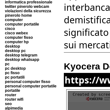
informatica professionale
interbanca
twitter pinerolo webcam
violazioni della sicurezza
pinerolo home
demistifica
computer
computer portatile
significato
cisco
cisco webex
computer fisso
sui mercati
computer hp
desktop
desktop pc
desktop telegram
desktop whatsapp
Kyocera D
pc
pc desktop
pc fisso
https://w
pc portatili
personal computer fisso
personal computer portatile
portatile
router
router wifi
seo
alpimedia