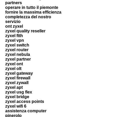
partners
operare in tutto il piemonte
fornire la massima efficienza
completezza del nostro
servizio
ont zyxel
zyxel quality reseller
zyxel ftth
zyxel vpn
zyxel switch
zyxel router
zyxel nebula
zyxel partner
zyxel ont
zyxel olt
zyxel gateway
zyxel firewall
zyxel zywall
zyxel apt
zyxel usg flex
zyxel bridge
zyxel access points
zyxel wifi 6
assistenza computer
pinerolo