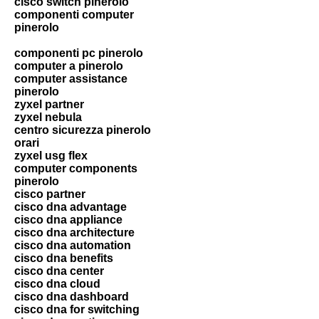
cisco switch pinerolo
componenti computer
pinerolo
componenti pc pinerolo
computer a pinerolo
computer assistance
pinerolo
zyxel partner
zyxel nebula
centro sicurezza pinerolo
orari
zyxel usg flex
computer components
pinerolo
cisco partner
cisco dna advantage
cisco dna appliance
cisco dna architecture
cisco dna automation
cisco dna benefits
cisco dna center
cisco dna cloud
cisco dna dashboard
cisco dna for switching