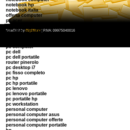
notebook hp
notebook italia
offerta computer
pc acer
pc asus
pc asus portatile
NewDir.it by
GigiWork
| P.IVA: 09975040016
pc benchmark
pc builder
pc computer
pc dell
pc dell portatile
router pinerolo
pc desktop i7
pc fisso completo
pc hp
pc hp portatile
pc lenovo
pc lenovo portatile
pc portatile hp
pc workstation
personal computer
personal computer asus
personal computer offerte
personal computer portatile