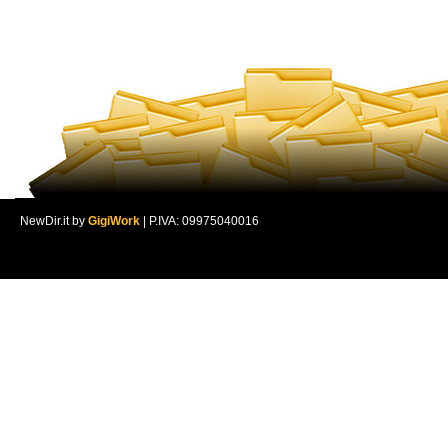
NewDir.it by
GigiWork
| P.IVA: 09975040016