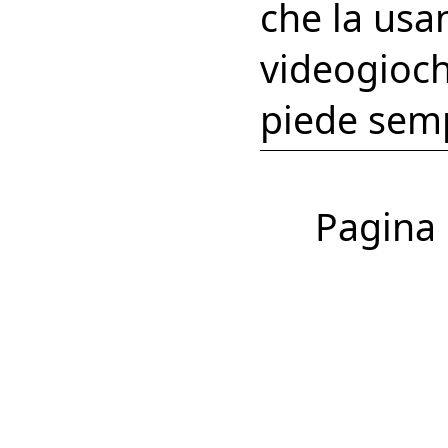
che la usa
videogioc
piede semp
Pagina 1