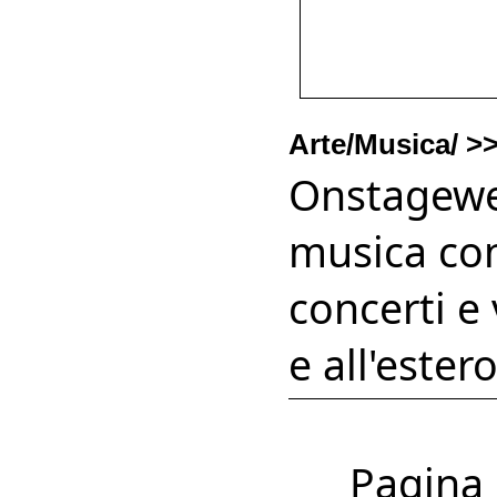
Arte/Musica/ >
Onstageweb
musica con
concerti e 
e all'estero
Pagina 1