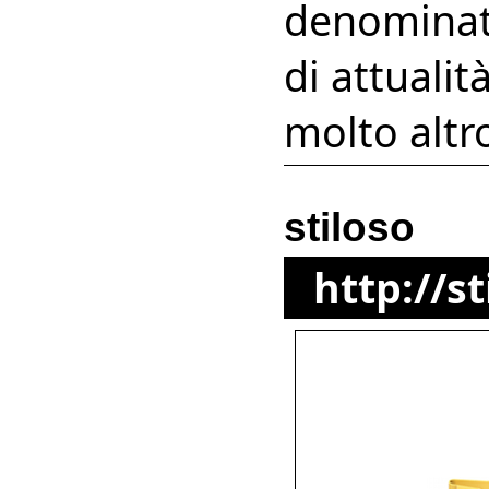
denominata
di attualit
molto altr
stiloso
http://s