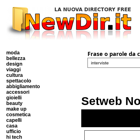
moda
Frase o parole da 
bellezza
design
viaggi
cultura
spettacolo
abbigliamento
accessori
Setweb Not
gioielli
beauty
make up
cosmetica
capelli
casa
ufficio
hi tech