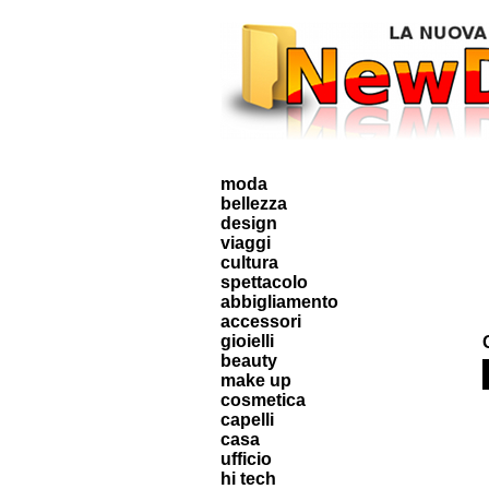
moda
bellezza
design
viaggi
cultura
spettacolo
abbigliamento
accessori
gioielli
beauty
make up
cosmetica
capelli
casa
ufficio
hi tech