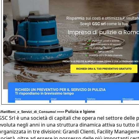
Pulizia e Igiene
ffari/Beni_e_Servizi_di_Consumo/ >>>>
GSC Srl è una società di capitali che opera nel settore delle p
evoluta negli anni in una struttura dinamica attiva su tutto il
organizzata in tre divisioni: Grandi Clienti, Facility Manage
società, oltre ad essere in possesso delle più importanti cert