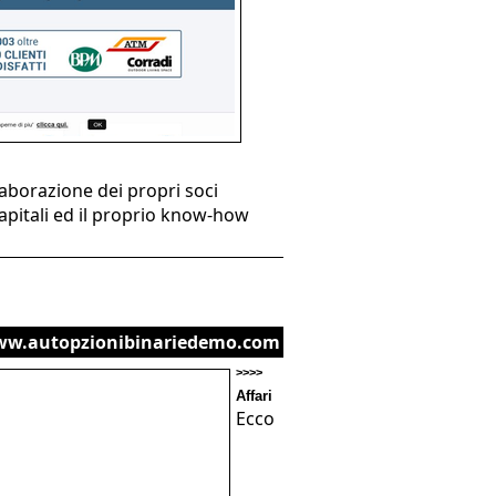
laborazione dei propri soci
capitali ed il proprio know-how
ww.autopzionibinariedemo.com
>>>>
Affari
Ecco