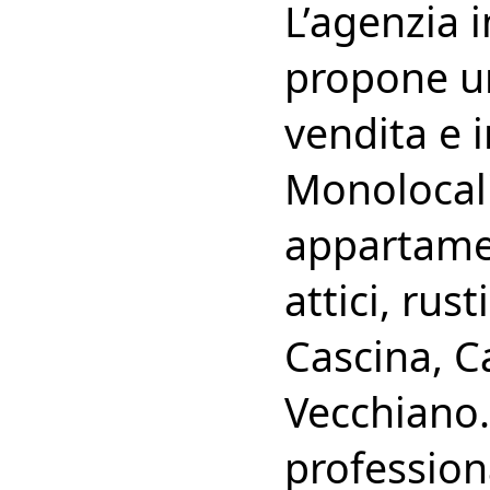
L’agenzia 
propone un
vendita e i
Monolocali,
appartament
attici, rust
Cascina, C
Vecchiano.
professiona