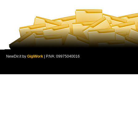
NewDir.it by
GigiWork
| P.IVA: 09975040016