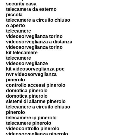
security casa
telecamera da esterno
piccola
telecamere a circuito chiuso
o aperto
telecamere
videosorveglianza torino
videosorveglianza a distanza
videosorveglianza torino
kit telecamere
telecamere
videosorveglianze
kit videosorveglianza poe
nvr videosorveglianza
pinerolo
controllo accessi pinerolo
domotica pinerolo
domotica pinerolo
sistemi di allarme pinerolo
telecamere a circuito chiuso
pinerolo
telecamere ip pinerolo
telecamere pinerolo
videocontrollo pinerolo
videosorveglianza pinerolo