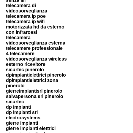
senza fili
telecamera di
videosorveglianza
telecamera ip poe
telecamera ip wifi
motorizzata hd da esterno
con infrarossi
telecamera
videosorveglianza esterna
telecamere professionale
4 telecamere
videosorveglianza wireless
esterno ricevitore
sicurtec pinerolo
dpimpiantielettrici pinerolo
dpimpiantielettrici zona
pinerolo
gierreimpiantisrl pinerolo
salvapersona srl pinerolo
sicurtec
dp impianti
dp impianti srl
electrosystems
gierre impianti
gierre impianti elettrici