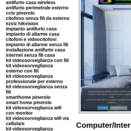
antifurto casa wireless
antifurto perimetrale esterno
cctv pinerolo
citofono senza fili da esterno
ezviz hikvision
impianto antifurto casa
impianto di allarme casa
citofoni e videocitofoni
impianto di allarme senza fili
installazione antifurto casa
internet senza fili casa
kit videosorveglianza con fili
kit videosorveglianza
esterno con fili
kit videosorveglianza
professionale per esterno
kit videosorveglianza senza
fili
smarthome pinerolo
smart home pinerolo
kit videosorveglianza wifi
con monitor
kit videosorveglianza wifi via
cellulare
Computer/Inter
kit videosorveglianza