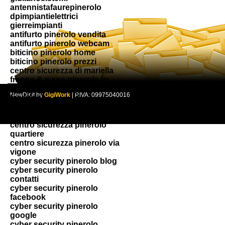
antennistafaurepinerolo
dpimpiantielettrici
gierreimpianti
antifurto pinerolo vendita
antifurto pinerolo webcam
biticino pinerolo home
biticino pinerolo prezzi
centro sicurezza di mariella
franco & c snc pinerolo to
centro sicurezza pinerolo
NewDir.it by
GigiWork
| P.IVA: 09975040016
facebook
centro sicurezza pinerolo
home
centro sicurezza pinerolo
quartiere
centro sicurezza pinerolo via
vigone
cyber security pinerolo blog
cyber security pinerolo
contatti
cyber security pinerolo
facebook
cyber security pinerolo
google
cyber security pinerolo