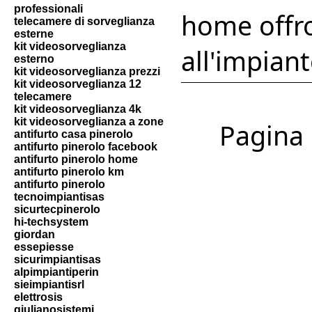
professionali
home offr
telecamere di sorveglianza
esterne
kit videosorveglianza
all'impiant
esterno
kit videosorveglianza prezzi
kit videosorveglianza 12
telecamere
kit videosorveglianza 4k
kit videosorveglianza a zone
Pagina 1
antifurto casa pinerolo
antifurto pinerolo facebook
antifurto pinerolo home
antifurto pinerolo km
antifurto pinerolo
tecnoimpiantisas
sicurtecpinerolo
hi-techsystem
giordan
essepiesse
sicurimpiantisas
alpimpiantiperin
sieimpiantisrl
elettrosis
giulianosistemi