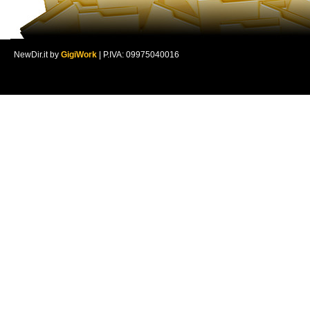
NewDir.it by
GigiWork
| P.IVA: 09975040016