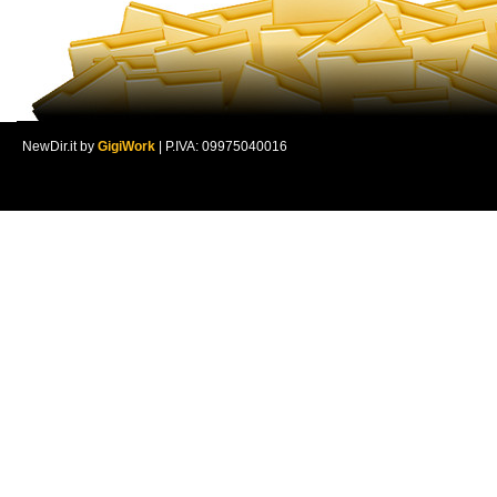
NewDir.it by
GigiWork
| P.IVA: 09975040016