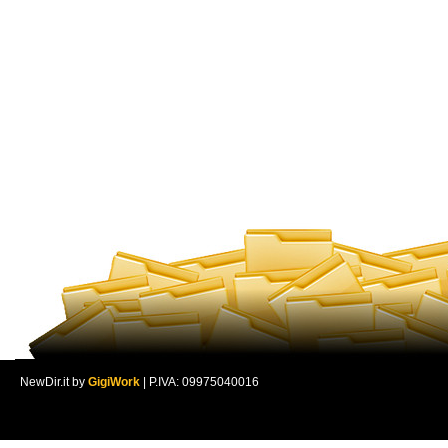
NewDir.it by
GigiWork
| P.IVA: 09975040016