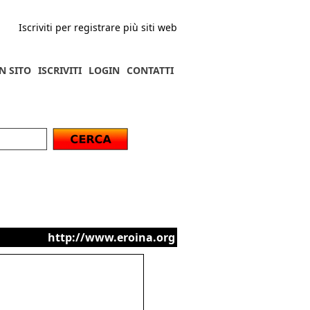
Iscriviti per registrare più siti web
N SITO
ISCRIVITI
LOGIN
CONTATTI
http://www.eroina.org