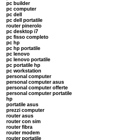
pc builder
pc computer
pc dell
pc dell portatile
router pinerolo
pc desktop i7
pc fisso completo
pc hp
pc hp portatile
pc lenovo
pc lenovo portatile
pc portatile hp
pc workstation
personal computer
personal computer asus
personal computer offerte
personal computer portatile
hp
portatile asus
prezzi computer
router asus
router con sim
router fibra
router modem
router portatile