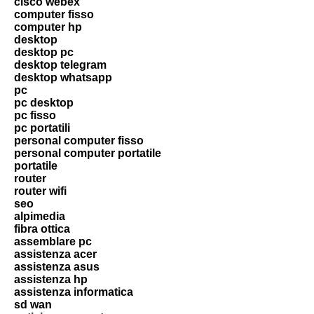
cisco webex
computer fisso
computer hp
desktop
desktop pc
desktop telegram
desktop whatsapp
pc
pc desktop
pc fisso
pc portatili
personal computer fisso
personal computer portatile
portatile
router
router wifi
seo
alpimedia
fibra ottica
assemblare pc
assistenza acer
assistenza asus
assistenza hp
assistenza informatica
sd wan