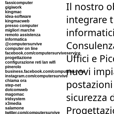
Il nostro o
fassicomputer
gigiwork
kingmac
integrare t
idea-software
kingmacweb
presso computer
informatic
migliori marche
remoto assistenza
informatica
Consulenza
@computersurvive
computer on line
facebook.com/computersurviveservice
Uffici e P
progettazione
configurazione reti lan wifi
pinerolo
nuovi impi
business.facebook.com/computersurvive
instagram.com/computersurvive
postazioni
chiama ora
step-net
dotcomweb
sicurezza d
magomac
iridsystem
x3media
Progettazi
salamone
twitter.com/computersurvive