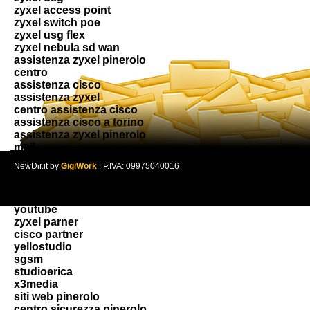
zyxel access point
zyxel switch poe
zyxel usg flex
zyxel nebula sd wan
assistenza zyxel pinerolo
centro
assistenza cisco
assistenza zyxel
centro assistenza cisco
assistenza cisco a torino
assistenza zyxel pinerolo
mail
computersurvive pinerolo on
NewDir.it by
GigiWork
| P.IVA: 09975040016
instagram
@computersurvive
computersurvive pinerolo on
youtube
zyxel parner
cisco partner
yellostudio
sgsm
studioerica
x3media
siti web pinerolo
centro sicurezza pinerolo