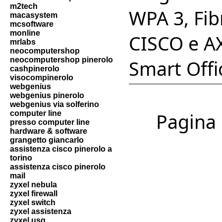
m2tech
WPA 3, Fib
macasystem
mcsoftware
monline
CISCO e AX
mrlabs
neocomputershop
neocomputershop pinerolo
Smart Offic
cashpinerolo
visocompinerolo
webgenius
webgenius pinerolo
webgenius via solferino
computer line
Pagina 1
presso computer line
hardware & software
grangetto giancarlo
assistenza cisco pinerolo a
torino
assistenza cisco pinerolo
mail
zyxel nebula
zyxel firewall
zyxel switch
zyxel assistenza
zyxel usg