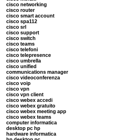
cisco networking
cisco router
cisco smart account
cisco spa112
cisco srl
cisco support
cisco switch
cisco teams
cisco telefoni
cisco telepresence
cisco umbrella
cisco unified
communications manager
cisco videoconferenza
cisco voip
cisco vpn
cisco vpn client
cisco webex accedi
cisco webex gratuito
cisco webex meeting app
cisco webex teams
computer informatica
desktop pc hp
hardware informatica
hp desktop pc