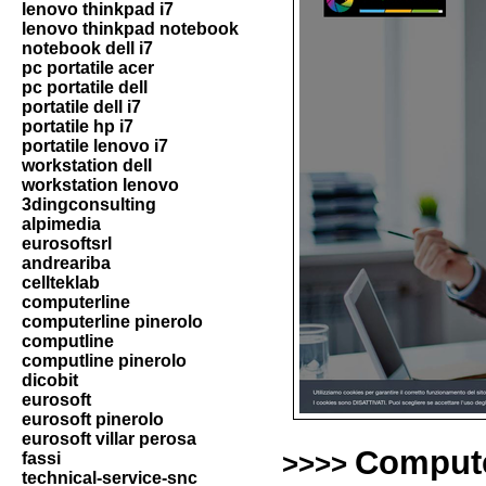
lenovo thinkpad i7
lenovo thinkpad notebook
notebook dell i7
pc portatile acer
pc portatile dell
portatile dell i7
portatile hp i7
portatile lenovo i7
workstation dell
workstation lenovo
3dingconsulting
alpimedia
eurosoftsrl
andreariba
cellteklab
computerline
computerline pinerolo
computline
computline pinerolo
dicobit
eurosoft
eurosoft pinerolo
eurosoft villar perosa
Comput
fassi
>>>>
technical-service-snc