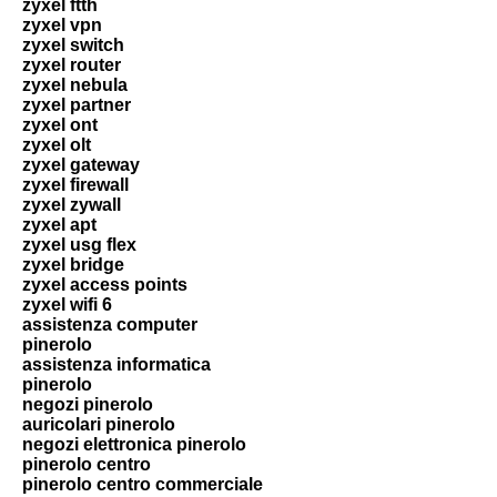
zyxel ftth
zyxel vpn
zyxel switch
zyxel router
zyxel nebula
zyxel partner
zyxel ont
zyxel olt
zyxel gateway
zyxel firewall
zyxel zywall
zyxel apt
zyxel usg flex
zyxel bridge
zyxel access points
zyxel wifi 6
assistenza computer
pinerolo
assistenza informatica
pinerolo
negozi pinerolo
auricolari pinerolo
negozi elettronica pinerolo
pinerolo centro
pinerolo centro commerciale