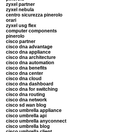
zyxel partner
zyxel nebula
centro sicurezza pinerolo
orari
zyxel usg flex
computer components
pinerolo
cisco partner
cisco dna advantage
cisco dna appliance
cisco dna architecture
cisco dna automation
cisco dna benefits
cisco dna center
cisco dna cloud
cisco dna dashboard
cisco dna for switching
cisco dna routing
cisco dna network
cisco sd wan blog
cisco umbrella appliance
cisco umbrella api
cisco umbrella anyconnect
cisco umbrella blog
cisco umbrella client