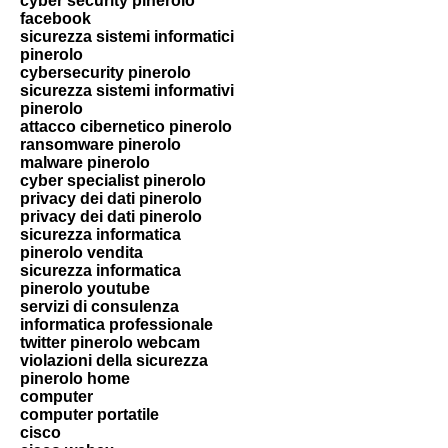
cyber security pinerolo
facebook
sicurezza sistemi informatici
pinerolo
cybersecurity pinerolo
sicurezza sistemi informativi
pinerolo
attacco cibernetico pinerolo
ransomware pinerolo
malware pinerolo
cyber specialist pinerolo
privacy dei dati pinerolo
privacy dei dati pinerolo
sicurezza informatica
pinerolo vendita
sicurezza informatica
pinerolo youtube
servizi di consulenza
informatica professionale
twitter pinerolo webcam
violazioni della sicurezza
pinerolo home
computer
computer portatile
cisco