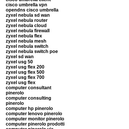
cisco umbrella vpn
opendns cisco umbrella
zyxel nebula sd wan
zyxel nebula router
zyxel nebula cloud
zyxel nebula firewall
zyxel nebula flex
zyxel nebula mesh
zyxel nebula switch
zyxel nebula switch poe
zyxel sd wan
zyxel usg 50
zyxel usg flex 200
zyxel usg flex 500
zyxel usg flex 700
zyxel usg flex
computer consultant
pinerolo
computer consulting
pinerolo
computer hp pinerolo
computer lenovo pinerolo
computer monitor pinerolo
computer pinerolo prodotti