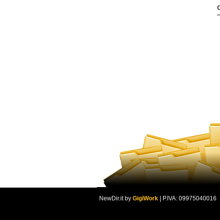
NewDir.it by
GigiWork
| P.IVA: 09975040016