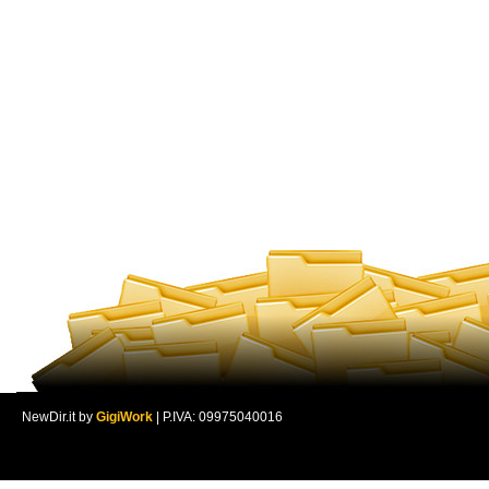
NewDir.it by
GigiWork
| P.IVA: 09975040016