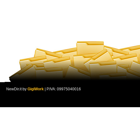
NewDir.it by
GigiWork
| P.IVA: 09975040016