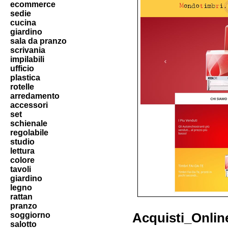
ecommerce
sedie
cucina
giardino
sala da pranzo
scrivania
impilabili
ufficio
plastica
rotelle
arredamento
accessori
set
schienale
regolabile
studio
lettura
colore
tavoli
giardino
legno
rattan
pranzo
soggiorno
Acquisti_Onlin
salotto