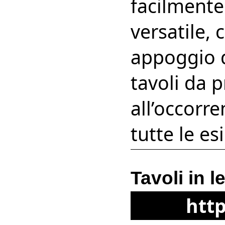
facilmente
versatile, 
appoggio d
tavoli da 
all’occorr
tutte le e
Tavoli in 
http