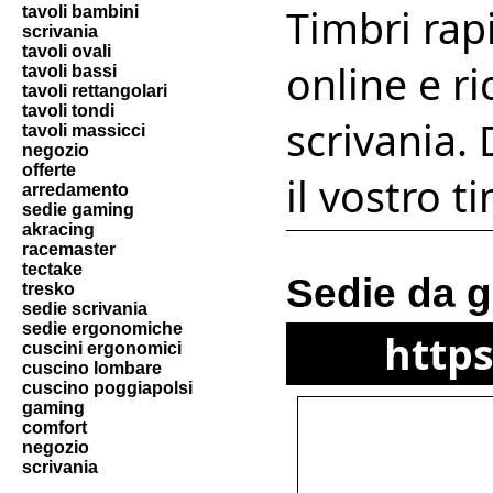
Timbri rapi
tavoli bambini
scrivania
tavoli ovali
online e ri
tavoli bassi
tavoli rettangolari
tavoli tondi
scrivania.
tavoli massicci
negozio
offerte
il vostro t
arredamento
sedie gaming
akracing
racemaster
tectake
Sedie da 
tresko
sedie scrivania
sedie ergonomiche
http
cuscini ergonomici
cuscino lombare
cuscino poggiapolsi
gaming
comfort
negozio
scrivania