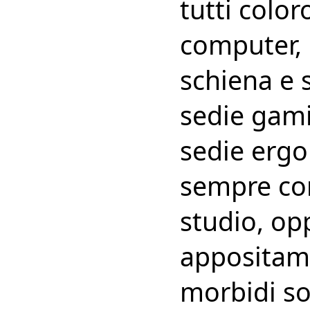
tutti colo
computer, 
schiena e 
sedie gami
sedie ergo
sempre con
studio, op
appositame
morbidi so