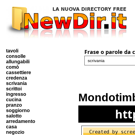
tavoli
Frase o parole da 
consolle
allungabili
comò
cassettiere
credenza
scrivania
scrittoi
Mondotimb
ingresso
cucina
pranzo
htt
soggiorno
salotto
arredamento
casa
negozio