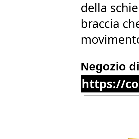
della schi
braccia ch
moviment
Negozio di
https://c