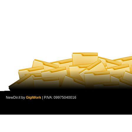
NewDir.it by
GigiWork
| P.IVA: 09975040016