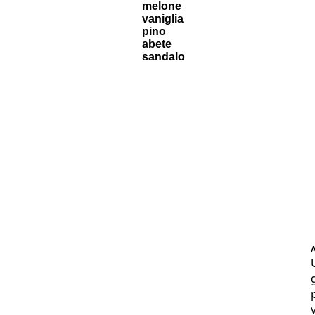
melone
vaniglia
pino
abete
sandalo
A