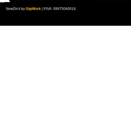
NewDir.it by
GigiWork
| P.IVA: 09975040016