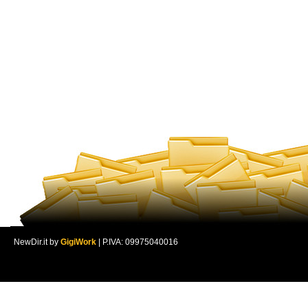
NewDir.it by
GigiWork
| P.IVA: 09975040016