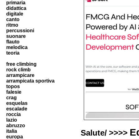
primaria
didattica
digitale
canto
ritmo
percussioni
suonare
flauto
melodica
teoria
free climbing
rock climb
arrampicare
arrampicata sportiva
topos
falesie
crag
esquelas
escalade
roccia
lazio
abruzzo
E
italia
Salute/ >>>>
europa