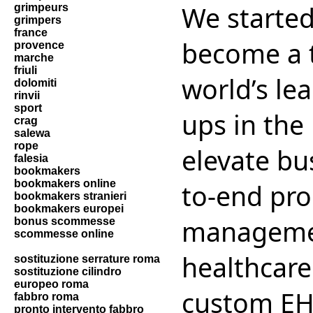
We started
grimpeurs
grimpers
france
become a t
provence
marche
friuli
world’s le
dolomiti
rinvii
sport
ups in the
crag
salewa
rope
elevate bu
falesia
bookmakers
bookmakers online
to-end pro
bookmakers stranieri
bookmakers europei
management
bonus scommesse
scommesse online
healthcare
sostituzione serrature roma
sostituzione cilindro
europeo roma
custom EH
fabbro roma
pronto intervento fabbro