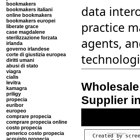
bookmakers
data inter
bookmakers italiani
online bookmakers
bookmakers europei
practice m
liberate grace
case magdalene
sterilizzazione forzata
agents, an
irlanda
governo irlandese
technologi
corte di giustizia europea
diritti umani
abusi di stato
viagra
cialis
levitra
Wholesale
kamagra
priligy
Supplier i
propecia
euribor
europeo
comprare propecia
comprare propecia online
costo propecia
generico costo propecia
acquisto propecia