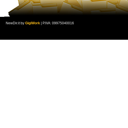
NewDir.it by
GigiWork
| P.IVA: 09975040016