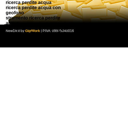
ricerca perdite acqua
ricerca perdite acqua con
geofono
strumento ricerca perdite
acqua
ricerca perdite occulte acqua
NewDir.it by
GigiWork
| P.IVA: 09975040016
ricerca perdite acqua sotto
pavimento.