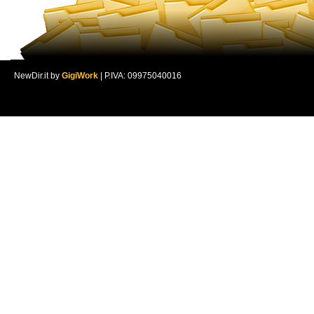
NewDir.it by
GigiWork
| P.IVA: 09975040016