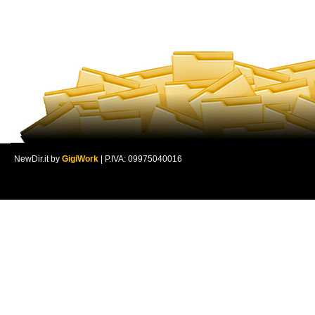
NewDir.it by
GigiWork
| P.IVA: 09975040016