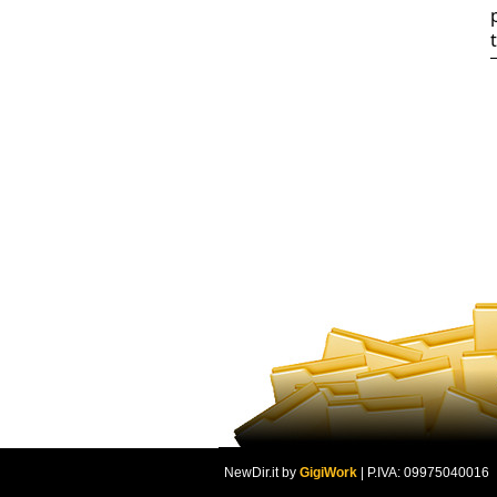
NewDir.it by
GigiWork
| P.IVA: 09975040016