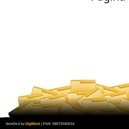
NewDir.it by
GigiWork
| P.IVA: 09975040016