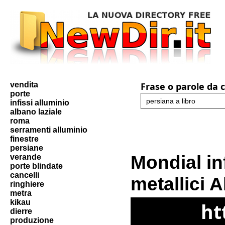
vendita
Frase o parole da 
porte
infissi alluminio
albano laziale
roma
serramenti alluminio
finestre
persiane
Mondial in
verande
porte blindate
cancelli
metallici 
ringhiere
metra
kikau
ht
dierre
produzione