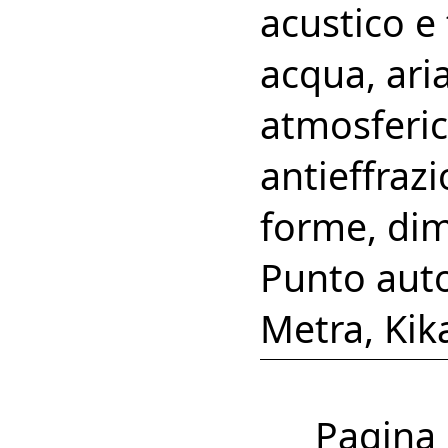
acustico e
acqua, aria
atmosferic
antieffraz
forme, dime
Punto aut
Metra, Kik
Pagina 1