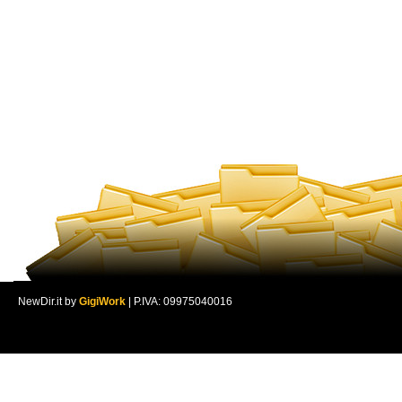
NewDir.it by
GigiWork
| P.IVA: 09975040016