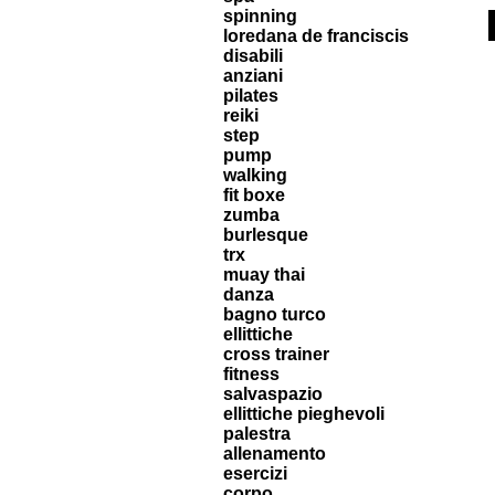
spinning
loredana de franciscis
disabili
anziani
pilates
reiki
step
pump
walking
fit boxe
zumba
burlesque
trx
muay thai
danza
bagno turco
ellittiche
cross trainer
fitness
salvaspazio
ellittiche pieghevoli
palestra
allenamento
esercizi
corpo