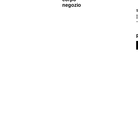
negozio
S