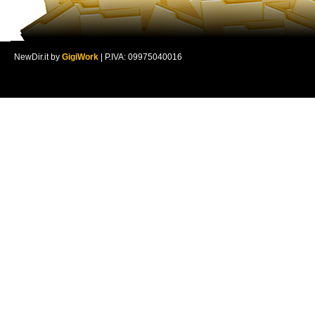
NewDir.it by
GigiWork
| P.IVA: 09975040016