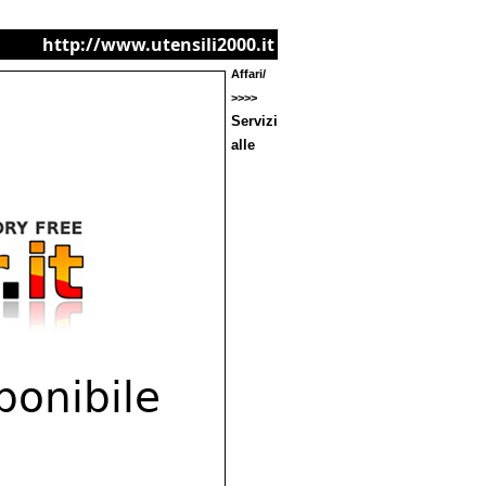
http://www.utensili2000.it
Affari/
>>>>
Servizi
alle