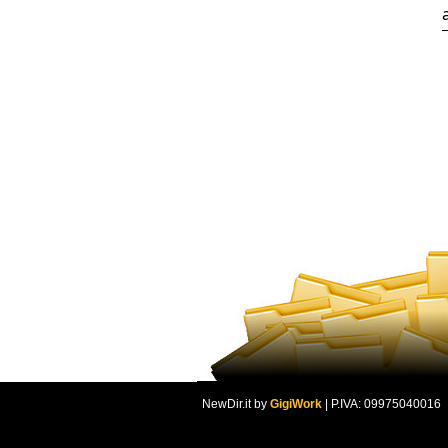
NewDir.it by
GigiWork
| P.IVA: 09975040016