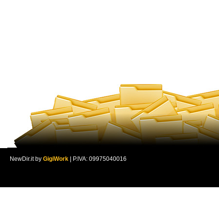
NewDir.it by
GigiWork
| P.IVA: 09975040016