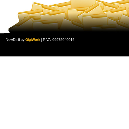
NewDir.it by
GigiWork
| P.IVA: 09975040016