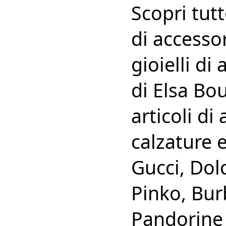
Scopri tut
di accessor
gioielli di
di Elsa Bo
articoli di
calzature 
Gucci, Dol
Pinko, Bur
Pandorine