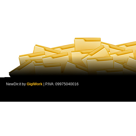
NewDir.it by
GigiWork
| P.IVA: 09975040016