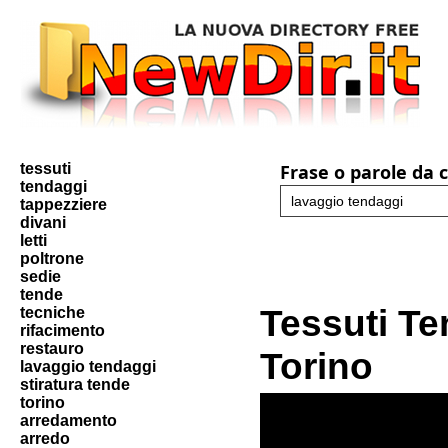
tessuti
Frase o parole da 
tendaggi
tappezziere
divani
letti
poltrone
sedie
tende
Tessuti Te
tecniche
rifacimento
restauro
Torino
lavaggio tendaggi
stiratura tende
torino
arredamento
arredo