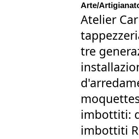
Arte/Artigiana
Atelier Ca
tappezzeri
tre genera
installazi
d'arredame
moquettes
imbottiti: 
imbottiti 