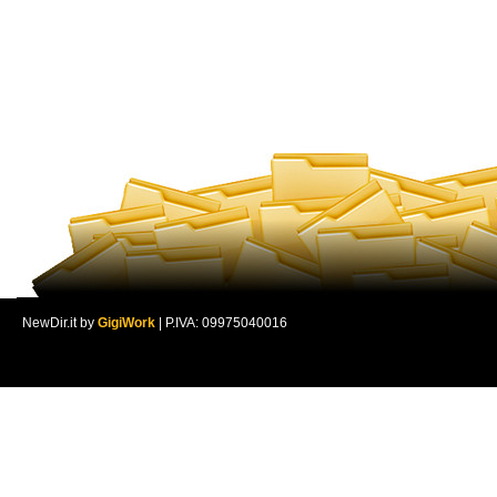
NewDir.it by
GigiWork
| P.IVA: 09975040016