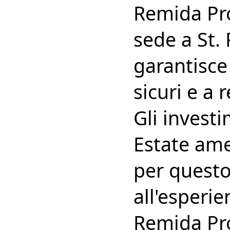
Remida Pro
sede a St. 
garantisce
sicuri e a 
Gli invest
Estate ame
per questo
all'esperi
Remida Pro